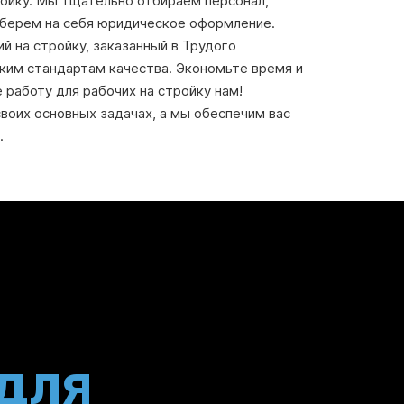
ройку. Мы тщательно отбираем персонал,
 берем на себя юридическое оформление.
 на стройку, заказанный в Трудого
ким стандартам качества. Экономьте время и
работу для рабочих на стройку нам!
воих основных задачах, а мы обеспечим вас
.
для