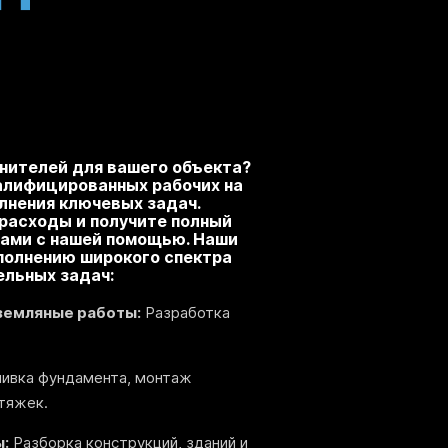
нителей для вашего объекта?
алифицированных рабочих на
лнения ключевых задач.
расходы и получите полный
сами с нашей помощью. Наши
полнению широкого спектра
ельных задач:
земляные работы:
Разработка
ивка фундамента, монтаж
стяжек.
:
Разборка конструкций, зданий и