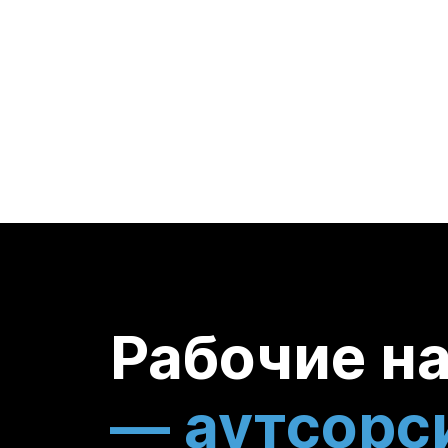
Рабочие н
— аутсорс